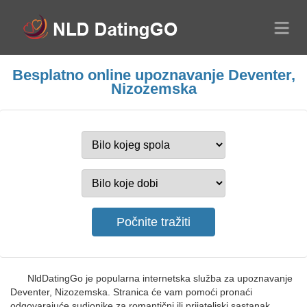
Besplatno online upoznavanje Deventer,
Nizozemska
NldDatingGo je popularna internetska služba za upoznavanje
Deventer, Nizozemska. Stranica će vam pomoći pronaći
odgovarajuće sudionike za romantični ili prijateljski sastanak,