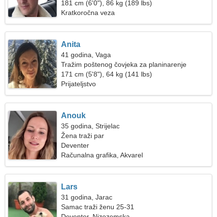
181 cm (6'0"), 86 kg (189 lbs)
Kratkoročna veza
Anita
41 godina, Vaga
Tražim poštenog čovjeka za planinarenje
171 cm (5'8"), 64 kg (141 lbs)
Prijateljstvo
Anouk
35 godina, Strijelac
Žena traži par
Deventer
Računalna grafika, Akvarel
Lars
31 godina, Jarac
Samac traži ženu 25-31
Deventer, Nizozemska