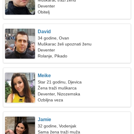
Muškarac traži ženu
Deventer
Obitelj
David
34 godine, Ovan
Muškarac želi upoznati ženu
Deventer
Rolanje, Pikado
Meike
Star 21 godinu, Djevica
Žena traži muškarca
Deventer, Nizozemska
Ozbiljna veza
Jamie
32 godine, Vodenjak
Sama žena traži muža