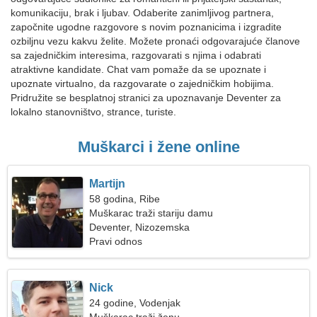
komunikaciju, brak i ljubav. Odaberite zanimljivog partnera,
započnite ugodne razgovore s novim poznanicima i izgradite
ozbiljnu vezu kakvu želite. Možete pronaći odgovarajuće članove
sa zajedničkim interesima, razgovarati s njima i odabrati
atraktivne kandidate. Chat vam pomaže da se upoznate i
upoznate virtualno, da razgovarate o zajedničkim hobijima.
Pridružite se besplatnoj stranici za upoznavanje Deventer za
lokalno stanovništvo, strance, turiste.
Muškarci i žene online
Martijn
58 godina, Ribe
Muškarac traži stariju damu
Deventer, Nizozemska
Pravi odnos
Nick
24 godine, Vodenjak