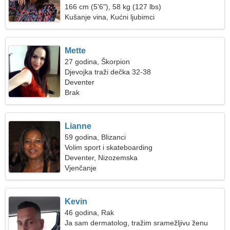
166 cm (5'6"), 58 kg (127 lbs)
Kušanje vina, Kućni ljubimci
Mette
27 godina, Škorpion
Djevojka traži dečka 32-38
Deventer
Brak
Lianne
59 godina, Blizanci
Volim sport i skateboarding
Deventer, Nizozemska
Vjenčanje
Kevin
46 godina, Rak
Ja sam dermatolog, tražim sramežljivu ženu