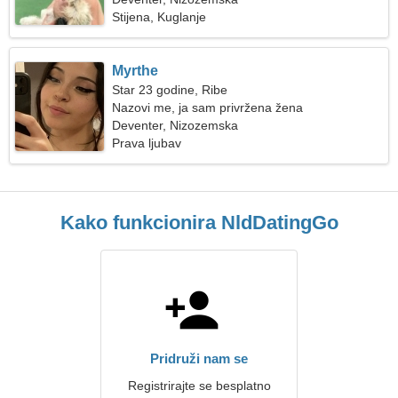
Stijena, Kuglanje
Myrthe
Star 23 godine, Ribe
Nazovi me, ja sam privržena žena
Deventer, Nizozemska
Prava ljubav
Kako funkcionira NldDatingGo
Pridruži nam se
Registrirajte se besplatno