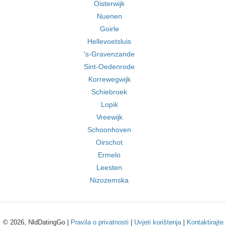
Oisterwijk
Nuenen
Goirle
Hellevoetsluis
's-Gravenzande
Sint-Oedenrode
Korrewegwijk
Schiebroek
Lopik
Vreewijk
Schoonhoven
Oirschot
Ermelo
Leesten
Nizozemska
© 2026, NldDatingGo |
Pravila o privatnosti
|
Uvjeti korištenja
|
Kontaktirajte