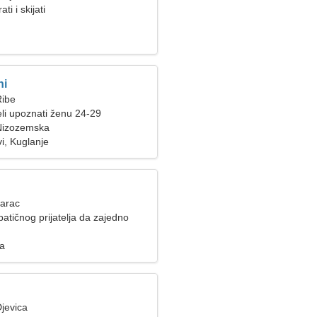
ti i skijati
ni
Ribe
li upoznati ženu 24-29
Nizozemska
i, Kuglanje
Jarac
tičnog prijatelja da zajedno
za
jevica