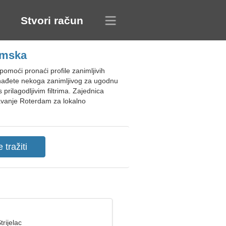
Stvori račun
emska
moći pronaći profile zanimljivih
pronađete nekoga zanimljivog za ugodnu
ilagodljivim filtrima. Zajednica
navanje Roterdam za lokalno
trijelac