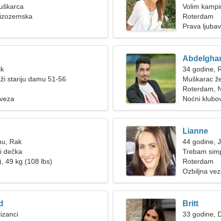
muškarca
Volim kampira
izozemska
Roterdam
Prava ljubav
Abdelgha
ik
34 godine, 
ži stariju damu 51-56
Muškarac že
Roterdam, 
 veza
Noćni klubov
Lianne
nu, Rak
44 godine, 
ži dečka
Trebam simpa
, 49 kg (108 lbs)
plešemo
Roterdam
Ozbiljna ve
d
Britt
izanci
33 godine, D