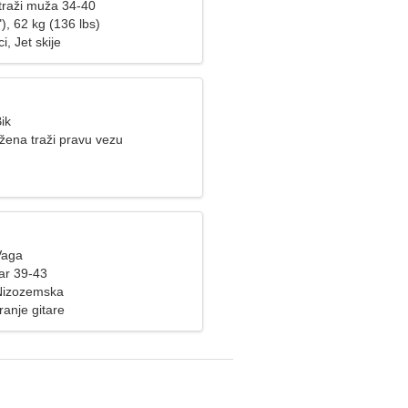
raži muža 34-40
), 62 kg (136 lbs)
i, Jet skije
ik
ena traži pravu vezu
Vaga
ar 39-43
Nizozemska
ranje gitare