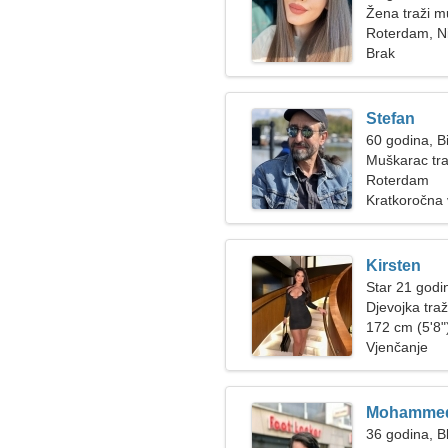
Žena traži 
Roterdam, N
Brak
Stefan
60 godina, B
Muškarac tra
Roterdam
Kratkoročna
Kirsten
Star 21 godi
Djevojka tra
172 cm (5'8")
Vjenčanje
Mohamme
36 godina, Bl