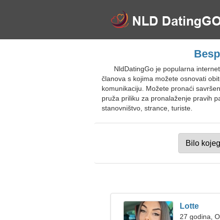
Besp
NldDatingGo je popularna interne
članova s kojima možete osnovati obite
komunikaciju. Možete pronaći savršena
pruža priliku za pronalaženje pravih 
stanovništvo, strance, turiste.
Lotte
27 godina, 