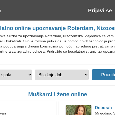
Prijavi se
latno online upoznavanje Roterdam, Nizoz
tska služba za upoznavanje Roterdam, Nizozemska. Zajednica će vam po
lj i koketirati. Ovo je izvrsna prilika da uz pomoć novih tehnologija 
 podudaranja s drugim korisnicima pomoću naprednog pretraživanja s pr
partnera za izgradnju odnosa. Pridružite se besplatnoj stranici za upoz
Muškarci i žene online
Deborah
Ovan
55 godina, S