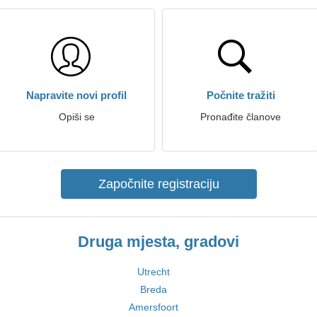
Napravite novi profil
Počnite tražiti
Opiši se
Pronađite članove
Započnite registraciju
Druga mjesta, gradovi
Utrecht
Breda
Amersfoort