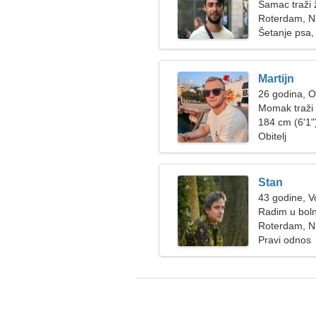
Samac traži
Roterdam, N
Šetanje psa, 
Martijn
26 godina, 
Momak traži 
184 cm (6'1")
Obitelj
Stan
43 godine, V
Radim u bolni
Roterdam, N
Pravi odnos