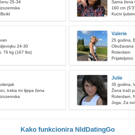
 ženu 25-34
Sama žena t
izozemska
160 cm (5'3"
Bicikl
Kućni ljubimc
Valerie
Ovan
25 godina, B
djevojku 24-30
Obožavana ž
, 76 kg (167 lbs)
Roterdam
Prijateljstvo
Julie
odenjak
35 godina, 
ci, treba mi lijepa žena
Žena traži p
izozemska
Roterdam, 
Joga, Za svi
Kako funkcionira NldDatingGo