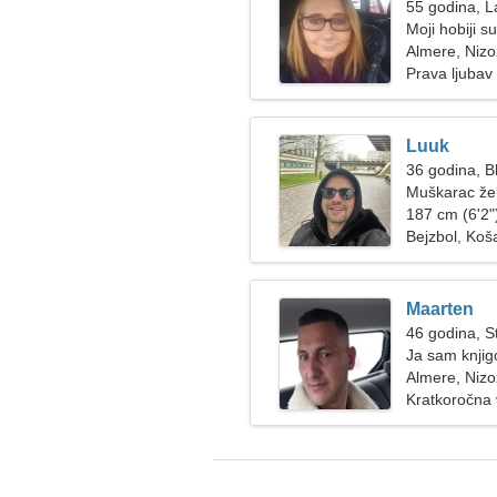
55 godina, L
Moji hobiji s
Almere, Niz
Prava ljubav
Luuk
36 godina, Bl
Muškarac žel
187 cm (6'2")
Bejzbol, Koš
Maarten
46 godina, St
Ja sam knjig
Almere, Niz
Kratkoročna