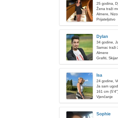
25 godina, D
Žena traži 
Almere, Niz
Prijateljstvo
Dylan
34 godine, J
Samac traži
Almere
Grafiti, Skija
Isa
24 godine, V
Ja sam ugod
161 cm (5'4")
Vjenčanje
Sophie