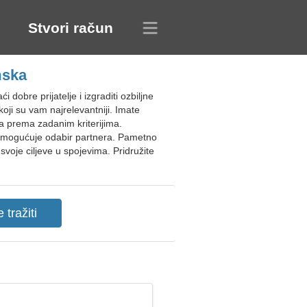
Stvori račun
mska
obre prijatelje i izgraditi ozbiljne
koji su vam najrelevantniji. Imate
va prema zadanim kriterijima.
 omogućuje odabir partnera. Pametno
voje ciljeve u spojevima. Pridružite