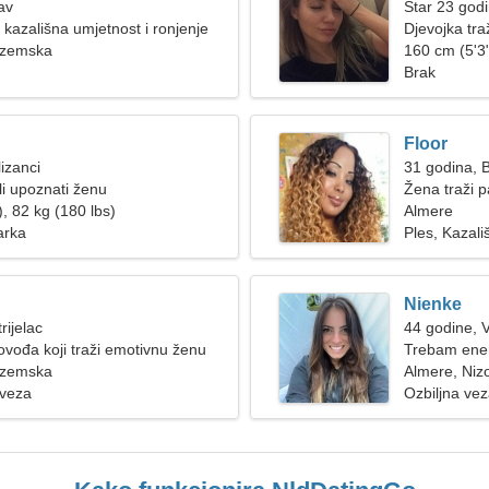
av
Star 23 godi
u kazališna umjetnost i ronjenje
Djevojka tra
ozemska
160 cm (5'3"
Brak
Floor
izanci
31 godina, B
i upoznati ženu
Žena traži p
, 82 kg (180 lbs)
Almere
arka
Ples, Kazali
Nienke
rijelac
44 godine, 
ovođa koji traži emotivnu ženu
Trebam ener
ozemska
skijamo
Almere, Ni
 veza
Ozbiljna ve