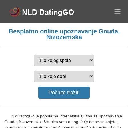
Besplatno online upoznavanje Gouda,
Nizozemska
NldDatingGo je popularna internetska služba za upoznavanje
Gouda, Nizozemska. Stranica vam omogućuje da se sastajete,
razgovarate, razvijate romantične veze i započnete online dating