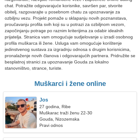
chat. Potražite odgovarajuće korisnike, savršen par, stvorite
obitelj, razgovarajte u posebnom chatu za upoznavanje za
ozbiljnu vezu. Projekt pomaže u sklapanju novih poznanstava,
proučavanju profila svih koji su u potrazi za ozbiljnom vezom,
započinjanju potrage po raznim kriterijima za odabir idealnih
prijatelja. Stranica vam omogućuje sudjelovanje u izradi osobnog
profila muškarca ili žene. Usluga vam omogućuje korištenje
jedinstvenog sustava za izgradnju odnosa s drugim korisnicima,
pronalaženje novih članova i odgovarajućih partnera. Pridružite se
besplatnoj stranici za upoznavanje Gouda za lokalno
stanovništvo, strance, turiste.
Muškarci i žene online
Jos
27 godina, Ribe
Muškarac traži ženu 22-30
Gouda, Nizozemska
Pravi odnos