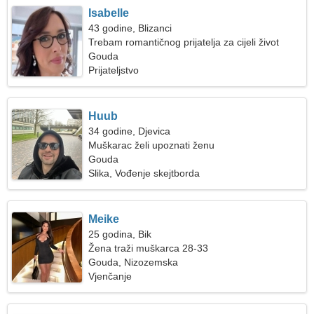
Isabelle
43 godine, Blizanci
Trebam romantičnog prijatelja za cijeli život
Gouda
Prijateljstvo
Huub
34 godine, Djevica
Muškarac želi upoznati ženu
Gouda
Slika, Vođenje skejtborda
Meike
25 godina, Bik
Žena traži muškarca 28-33
Gouda, Nizozemska
Vjenčanje