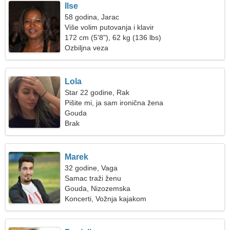
Ilse
58 godina, Jarac
Više volim putovanja i klavir
172 cm (5'8"), 62 kg (136 lbs)
Ozbiljna veza
Lola
Star 22 godine, Rak
Pišite mi, ja sam ironična žena
Gouda
Brak
Marek
32 godine, Vaga
Samac traži ženu
Gouda, Nizozemska
Koncerti, Vožnja kajakom