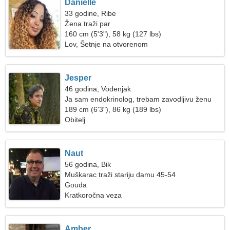
Danielle
33 godine, Ribe
Žena traži par
160 cm (5'3"), 58 kg (127 lbs)
Lov, Šetnje na otvorenom
Jesper
46 godina, Vodenjak
Ja sam endokrinolog, trebam zavodljivu ženu
189 cm (6'3"), 86 kg (189 lbs)
Obitelj
Naut
56 godina, Bik
Muškarac traži stariju damu 45-54
Gouda
Kratkoročna veza
Amber