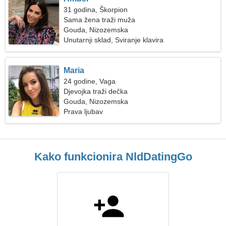
31 godina, Škorpion
Sama žena traži muža
Gouda, Nizozemska
Unutarnji sklad, Sviranje klavira
Maria
24 godine, Vaga
Djevojka traži dečka
Gouda, Nizozemska
Prava ljubav
Kako funkcionira NldDatingGo