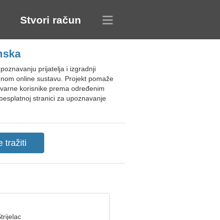
Stvori račun
mska
navanju prijatelja i izgradnji
tvenom online sustavu. Projekt pomaže
a stvarne korisnike prema određenim
se besplatnoj stranici za upoznavanje
trijelac