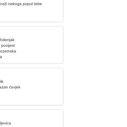
traži nekoga poput tebe
Vodenjak
i povijest
izozemska
za
ik
azan čovjek
jevica