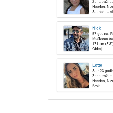
Žena traži p
Heerlen, Ni
Sportske akt
Nick
57 godina, R
Muškarac tra
171 cm (5'8")
Obitelj
Lotte
Star 23 godi
Žena traži 
Heerlen, Ni
Brak