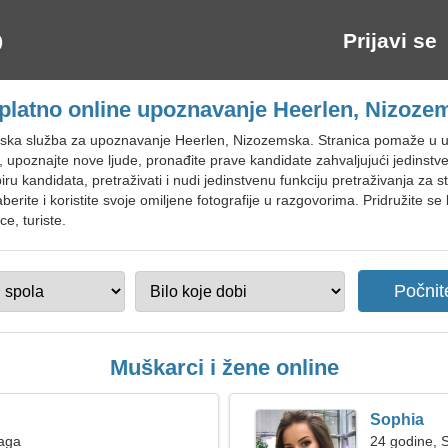
Prijavi se
platno online upoznavanje Heerlen, Nizoze
ska služba za upoznavanje Heerlen, Nizozemska. Stranica pomaže u upoz
te, upoznajte nove ljude, pronađite prave kandidate zahvaljujući jedins
biru kandidata, pretraživati i nudi jedinstvenu funkciju pretraživanja z
daberite i koristite svoje omiljene fotografije u razgovorima. Pridružite 
e, turiste.
Muškarci i žene online
Sophia
Vaga
24 godine, S