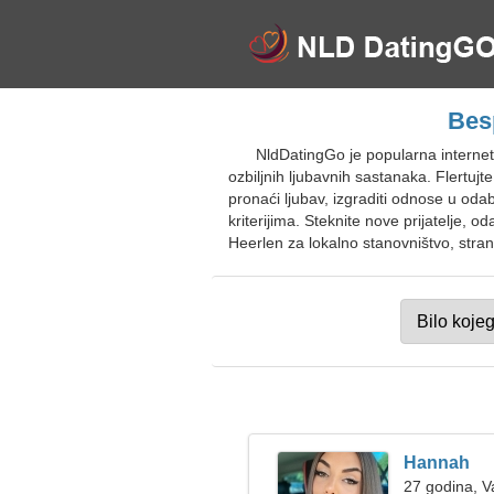
Bes
NldDatingGo je popularna internet
ozbiljnih ljubavnih sastanaka. Flertuj
pronaći ljubav, izgraditi odnose u oda
kriterijima. Steknite nove prijatelje, o
Heerlen za lokalno stanovništvo, stranc
Hannah
27 godina, 