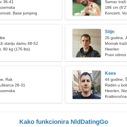
ar 36-41
Samac traži
zozemska
186 cm (6'2"
ivnosti, Base jumping
Koncerti, V
Stijn
ibe
26 godina, 
ži stariju damu 48-52
Momak traži
, 80 kg (176 lbs)
Heerlen
Pravi odnos
Kees
ne, Rak
44 godine, 
muškarca 28-31
Radim u boln
zozemska
ženom
Heerlen, N
Kratkoročna
Kako funkcionira NldDatingGo