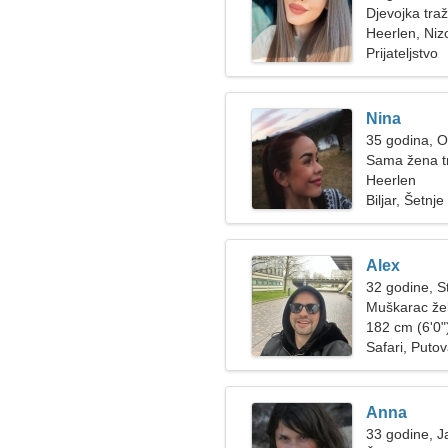
Djevojka tra
Heerlen, Ni
Prijateljstvo
Nina
35 godina, 
Sama žena t
Heerlen
Biljar, Šetnj
Alex
32 godine, St
Muškarac žel
182 cm (6'0")
Safari, Putov
Anna
33 godine, J