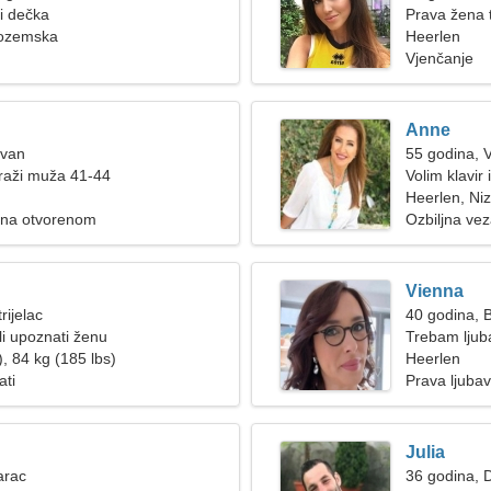
ži dečka
Prava žena 
zozemska
Heerlen
Vjenčanje
Anne
Ovan
55 godina, 
raži muža 41-44
Volim klavir 
Heerlen, N
e na otvorenom
Ozbiljna ve
Vienna
rijelac
40 godina, B
i upoznati ženu
Trebam ljub
, 84 kg (185 lbs)
Heerlen
ati
Prava ljubav
Julia
arac
36 godina, D