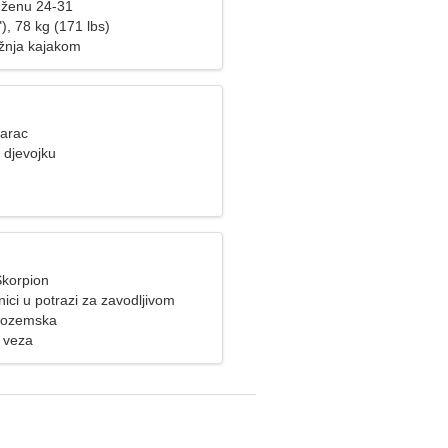
 ženu 24-31
), 78 kg (171 lbs)
ožnja kajakom
Jarac
 djevojku
Škorpion
ici u potrazi za zavodljivom
izozemska
 veza